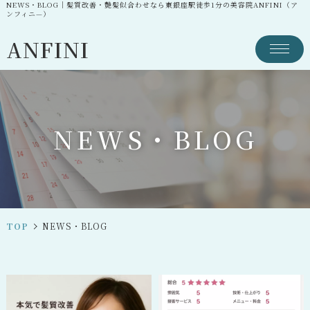
NEWS・BLOG｜髪質改善・艶髪似合わせなら東銀座駅徒歩1分の美容院ANFINI（ア
ンフィニ—）
ANFINI
N
E
W
S
・
B
L
O
G
TOP
NEWS・BLOG