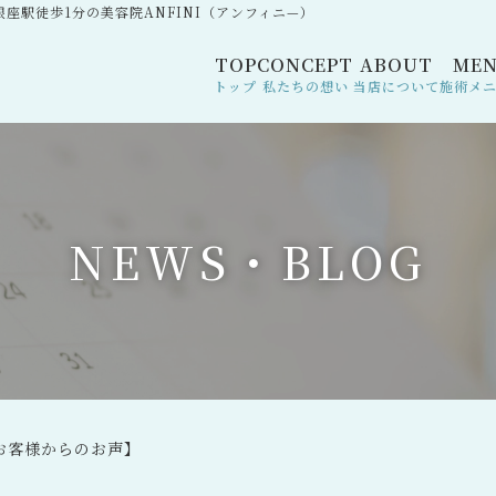
駅徒歩1分の美容院ANFINI（アンフィニ—）
TOP
CONCEPT
ABOUT
ME
トップ
私たちの想い
当店について
施術メ
N
E
W
S
・
B
L
O
G
お客様からのお声】