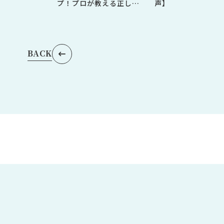
プ！プロが教える正しい
声】
シャンプー選びと乾かし
方
BACK