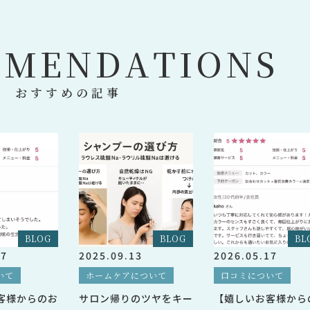
M
M
E
N
D
A
T
I
O
N
S
おすすめの記事
BLOG
BLOG
BL
07
2025.09.13
2026.05.17
いて
ホームケアについて
口コミについて
客様からのお
サロン帰りのツヤをキー
【嬉しいお客様から