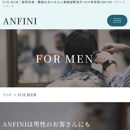
FOR MEN｜髪質改善・艶髪似合わせなら東銀座駅徒歩1分の美容院ANFINI（アンフ
ィニ—）
ANFINI
F
O
R
M
E
N
TOP
FOR MEN
A
N
F
I
N
I
は
男
性
の
お
客
さ
ん
に
も