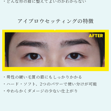
・どんな形の眉に整えてよいのかわからない
ア
イ
ブ
ロ
ウ
セ
ッ
テ
ィ
ン
グ
の
特
徴
・男性の硬い毛質の眉にもしっかりかかる
・ハード・ソフト、2つのパワーで使い分けが可能
・やわらかくダメージの少ない仕上がり