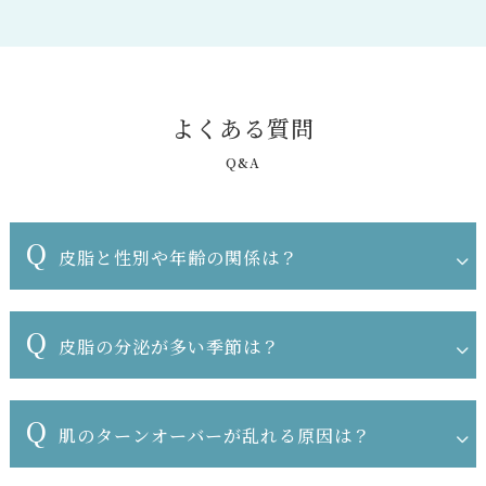
よ
く
あ
る
質
問
Q&A
Q
皮脂と性別や年齢の関係は？
Q
皮脂の分泌が多い季節は？
Q
肌のターンオーバーが乱れる原因は？