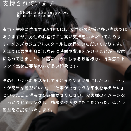
支
持
さ
れ
て
い
ま
す
ANFINI is also supported
by male customers
東京・銀座に位置するANFINIは、女性のお客様が多い当店では
ありますが、男性のお客様にも高い支持をいただいておりま
す。メンズカジュアルスタイルに定評をいただいております。
近年では男性も身だしなみに時間や費用をかけることが一般的
になってきました。当店にいらっしゃるお客様も、清潔感やト
レンド感をご要望の方が多い印象です。
その他「クセ毛を活かしてまとまりやすい髪にしたい」「セッ
トが簡単な髪型がいい」「仕事ができそうな印象を与えたい」
といったご要望もぜひお聞かせください。
お客様のイメージを
しっかりヒアリングし、横顔や後ろ姿にもこだわった、似合う
髪型をご提案いたします。