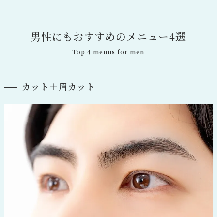
男
性
に
も
お
す
す
め
の
メ
ニ
ュ
ー
4
選
Top 4 menus for men
カット＋眉カット